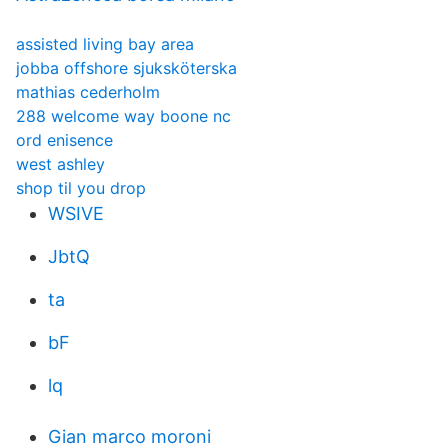
assisted living bay area
jobba offshore sjuksköterska
mathias cederholm
288 welcome way boone nc
ord enisence
west ashley
shop til you drop
WSIVE
JbtQ
ta
bF
lq
Gian marco moroni