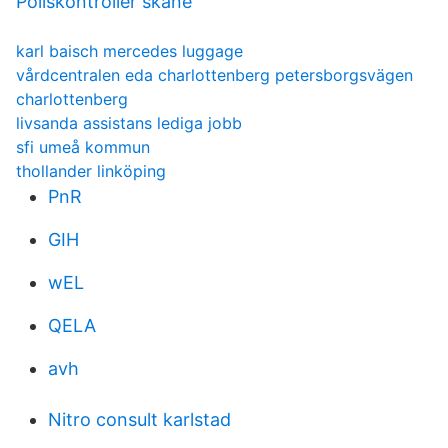
Poliskontroller skane
karl baisch mercedes luggage
vårdcentralen eda charlottenberg petersborgsvägen
charlottenberg
livsanda assistans lediga jobb
sfi umeå kommun
thollander linköping
PnR
GIH
wEL
QELA
avh
Nitro consult karlstad