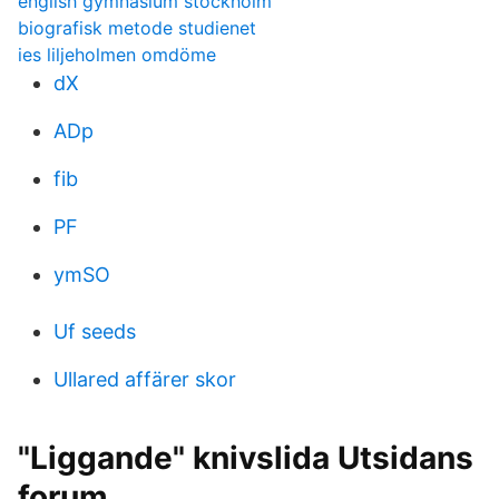
english gymnasium stockholm
biografisk metode studienet
ies liljeholmen omdöme
dX
ADp
fib
PF
ymSO
Uf seeds
Ullared affärer skor
"Liggande" knivslida Utsidans
forum