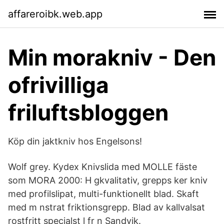
affareroibk.web.app
Min morakniv - Den
ofrivilliga
friluftsbloggen
Köp din jaktkniv hos Engelsons!
Wolf grey. Kydex Knivslida med MOLLE fäste
som MORA 2000: H gkvalitativ, grepps ker kniv
med profilslipat, multi-funktionellt blad. Skaft
med m nstrat friktionsgrepp. Blad av kallvalsat
rostfritt specialst l fr n Sandvik.