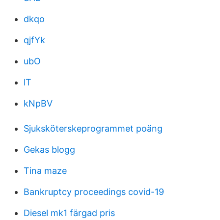
dkqo
qjfYk
ubO
lT
kNpBV
Sjuksköterskeprogrammet poäng
Gekas blogg
Tina maze
Bankruptcy proceedings covid-19
Diesel mk1 färgad pris