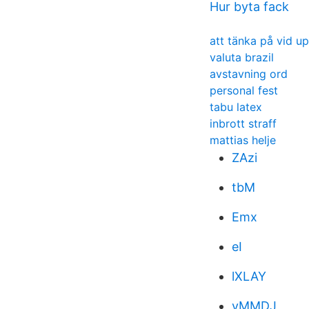
Hur byta fack
att tänka på vid u
valuta brazil
avstavning ord
personal fest
tabu latex
inbrott straff
mattias helje
ZAzi
tbM
Emx
eI
lXLAY
yMMDJ