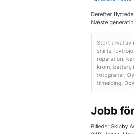
Derefter flytted
Næste generatio
Stort urval av
shirts, luvtröj
reparation, kø
krom, batteri,
fotografier. O
tilmelding. Do
Jobb fö
Billeder Skibby 