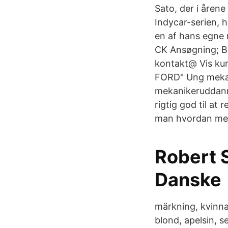
Sato, der i årene
Indycar-serien, h
en af hans egne
CK Ansøgning; Bør
kontakt@ Vis kun
FORD" Ung mekan
mekanikeruddanne
rigtig god til at
man hvordan mek
Robert 
Danske
märkning, kvinna,
blond, apelsin, s