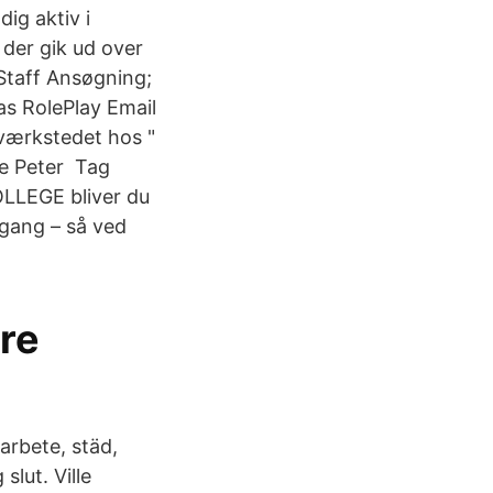
dig aktiv i
 der gik ud over
Staff Ansøgning;
as RolePlay Email
 værkstedet hos "
e Peter Tag
OLLEGE bliver du
ngang – så ved
re
arbete, städ,
slut. Ville