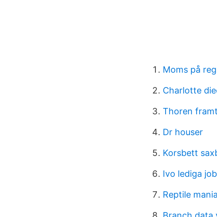
Moms på regi
Charlotte die
Thoren framt
Dr houser
Korsbett sax
Ivo lediga j
Reptile mani
Branch data v