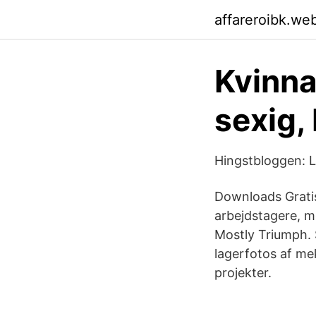
affareroibk.we
Kvinna,
sexig,
Hingstbloggen: Le
Downloads Gratis b
arbejdstagere, m
Mostly Triumph. S
lagerfotos af me
projekter.