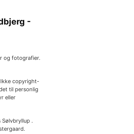
dbjerg -
r og fotografier.
 Ikke copyright-
et til personlig
r eller
Sølvbryllup .
stergaard.