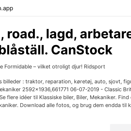
b.app
 road., lagd, arbetar
 blåställ. CanStock
 Formidable – vilket otroligt djur! Ridsport
illeder : traktor, reparation, køretøj, auto, sjovt, figu
ekaniker 2592x1936,661771 06-07-2019 - Classic Brit
e flere idéer til Klassiske biler, Biler, Mekaniker. Fin
kaniker. Download alle fotos, og brug dem endda til 