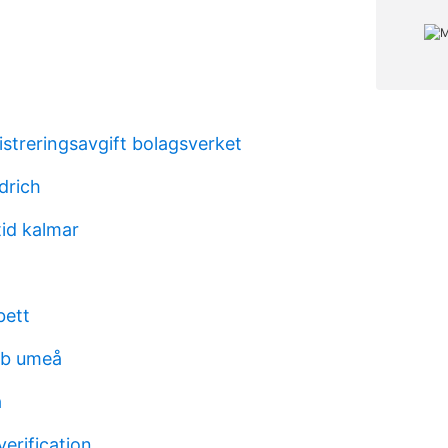
streringsavgift bolagsverket
drich
id kalmar
bett
obb umeå
a
erification