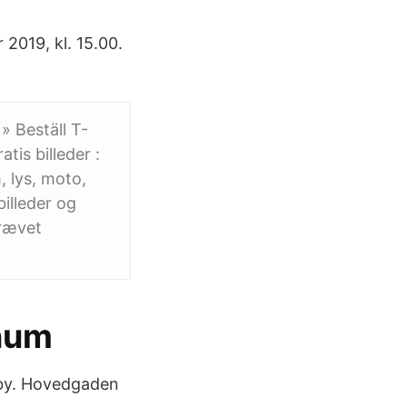
2019, kl. 15.00.
» Beställ T-
tis billeder :
, lys, moto,
illeder og
krævet
rnum
ibby. Hovedgaden