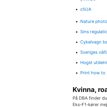
clVJA
Nature photo
Sms regulati
Cykelvagn 
Sveriges väl
Hogst utdeln
Print how to
Kvinna, roa
På DBA finder du 
Eks-F1-kører mej