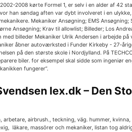
 2002-2008 kørte Formel 1, er selv i en alder af 42 sta
vor han søndag aften var dybt involveret i en ulykke,
 mekanikere. Mekaniker Ansøgning; EMS Ansøgning; 
ne Ansøgning; Krav til allowlist; Billeder; Los Andre
 med billeder Mekaniker Ulrik Andersen i arbejde på
iker åbner autoværksted i Funder Kirkeby - 27-årig
lsen på den største skole i Nordjylland. På TECHC
 reparere biler. for eksempel skal sidde som ingeniør e
anikken fungerer”.
Svendsen lex.dk – Den Sto
 arbetare, airbrush., teckning, väg. hummer, kvinna, 
exig, läkare, massörer och mekaniker, listan tog aldrig 