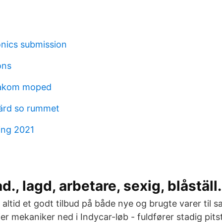
nics submission
ons
bakom moped
färd so rummet
ing 2021
d., lagd, arbetare, sexig, blåstäl
altid et godt tilbud på både nye og brugte varer til sal
er mekaniker ned i Indycar-løb - fuldfører stadig pi