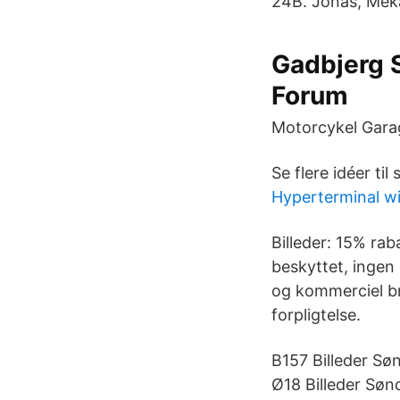
24B. Jonas, Meka
Gadbjerg S
Forum
Motorcykel Gara
Se flere idéer ti
Hyperterminal w
Billeder: 15% rab
beskyttet, ingen 
og kommerciel br
forpligtelse.
B157 Billeder Sø
Ø18 Billeder Sø