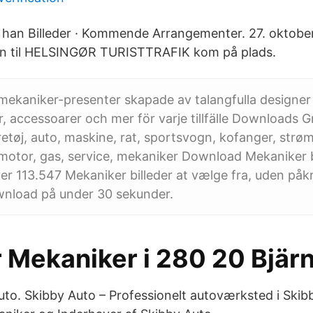
e han Billeder · Kommende Arrangementer. 27. oktober 
n til HELSINGØR TURISTTRAFIK kom på plads.
 mekaniker-presenter skapade av talangfulla designer 
or, accessoarer och mer för varje tillfälle Downloads Gra
retøj, auto, maskine, rat, sportsvogn, kofanger, strøm
 motor, gas, service, mekaniker Download Mekaniker b
ver 113.547 Mekaniker billeder at vælge fra, uden på
wnload på under 30 sekunder.
r Mekaniker i 280 20 Bjä
Auto. Skibby Auto – Professionelt autoværksted i Sk