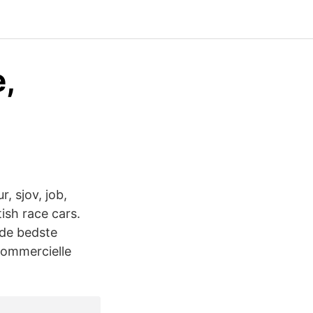
e,
r, sjov, job,
ish race cars.
d de bedste
kommercielle