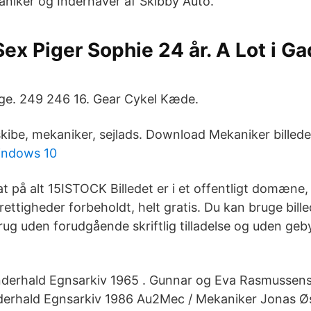
niker og Inderhaver af Skibby Auto.
ex Piger Sophie 24 år. A Lot i Ga
ge. 249 246 16. Gear Cykel Kæde.
l skibe, mekaniker, sejlads. Download Mekaniker billede
indows 10
at på alt 15ISTOCK Billedet er i et offentligt domæne,
rettigheder forbeholdt, helt gratis. Du kan bruge billed
ug uden forudgående skriftlig tilladelse og uden geby
nderhald Egnsarkiv 1965 . Gunnar og Eva Rasmussens 
nderhald Egnsarkiv 1986 Au2Mec / Mekaniker Jonas Ø