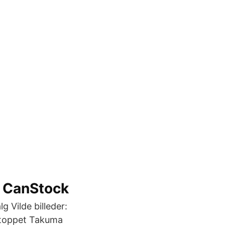
l. CanStock
g Vilde billeder:
tstoppet Takuma